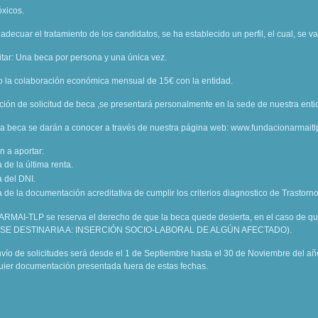
óxicos.
adecuar el tratamiento de los candidatos, se ha establecido un perfil, el cual, se 
itar: Una beca por persona y una única vez.
o la colaboración económica mensual de 15€ con la entidad.
ón de solicitud de beca ,se presentará personalmente en la sede de nuestra enti
la beca se darán a conocer a través de nuestra página web: www.fundacionarmaitl
 a aportar:
 de la última renta.
 del DNI.
 de la documentación acreditativa de cumplir los criterios diagnostico de Trastorn
ARMAI-TLP se reserva el derecho de que la beca quede desierta, en el caso de que
. (SE DESTINARIA A: INSERCIÓN SOCIO-LABORAL DE ALGÚN AFECTADO).
vío de solicitudes será desde el 1 de Septiembre hasta el 30 de Noviembre del año
uier documentación presentada fuera de estas fechas.