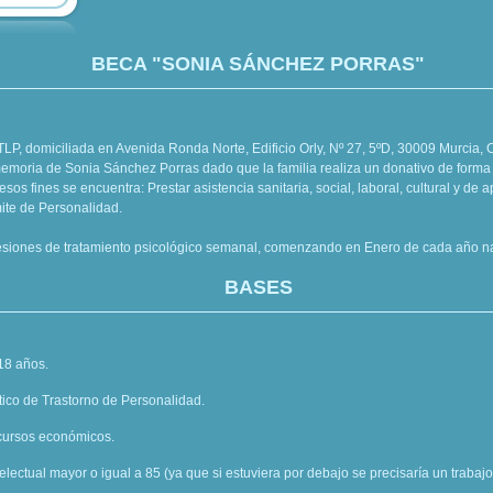
BECA "SONIA SÁNCHEZ PORRAS"
LP, domiciliada en Avenida Ronda Norte, Edificio Orly, Nº 27, 5ºD, 30009 Murcia, 
memoria de Sonia Sánchez Porras dado que la familia realiza un donativo de forma
esos fines se encuentra: Prestar asistencia sanitaria, social, laboral, cultural y de
mite de Personalidad.
esiones de tratamiento psicológico semanal, comenzando en Enero de cada año na
BASES
18 años.
ico de Trastorno de Personalidad.
cursos económicos.
telectual mayor o igual a 85 (ya que si estuviera por debajo se precisaría un trabajo