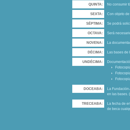
QUINTA:
No consumir t
SEXTA:
Con objeto de 
SÉPTIMA:
Se podrá solic
OCTAVA:
Será necesari
NOVENA:
La documentaci
DÉCIMA:
Las bases de 
UNDÉCIMA:
Documentación
Fotocopia
Fotocopia
Fotocopia
DOCEABA:
La Fundación 
en las bases
TRECEABA:
La fecha de en
de beca cualq