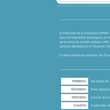
El Patronato de la Fundación ARMAI-T
beca de tratamiento psicológico, en 
de los fines de nuestra entidad, entre 
persona afectada por el Trastorno Lí
La beca tendrá una duración de 20 s
PRIMERA:
Ser mayor de 
SEGUNDA:
Tener diagnóst
TERCERA:
Carecer de re
CUARTA:
Coeficiente in